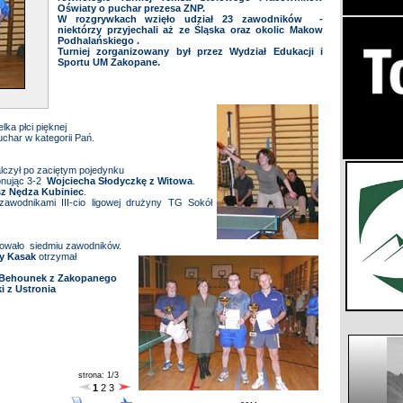
Oświaty o puchar prezesa ZNP.
W rozgrywkach wzięło udział 23 zawodników -
niektórzy przyjechali aż ze Śląska oraz okolic Makow
Podhalańskiego .
Turniej zorganizowany był przez Wydział Edukacji i
Sportu UM Zakopane.
lka płci pięknej
char w kategorii Pań.
lczył po zaciętym pojedynku
nując 3-2
Wojciecha Słodyczkę z Witowa
.
z Nędza Kubiniec
.
wodnikami III-cio ligowej drużyny TG Sokół
towało siedmiu zawodników.
y Kasak
otrzymał
 Behounek z Zakopanego
i z Ustronia
strona: 1/3
1
2
3