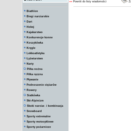
««
Powrót do listy wiadomości
Za
Biathlon
Biegi narciarskie
Dart
Hokej
Kajakarstwo
Konkurencje konne
Koszykówka
Kręgle
Lekkoatletyka
Łyżwiarstwo
Narty
Piłka nożna
Piłka ręczna
Pływanie
Podnoszenie ciężarów
Rowery
Siatkówka
Ski-Alpinizm
Skoki narciar. i kombinacja
Snowboard
Sporty extremalne
Sporty motocyklowe
Sporty pożarnicze