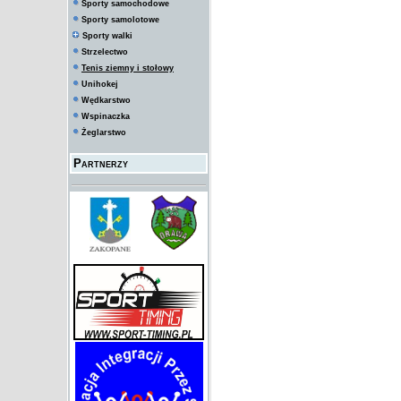
Sporty samochodowe
Sporty samolotowe
Sporty walki
Strzelectwo
Tenis ziemny i stołowy
Unihokej
Wędkarstwo
Wspinaczka
Żeglarstwo
Partnerzy