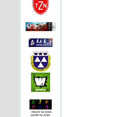
mecze na żywo
wyniki na żywo