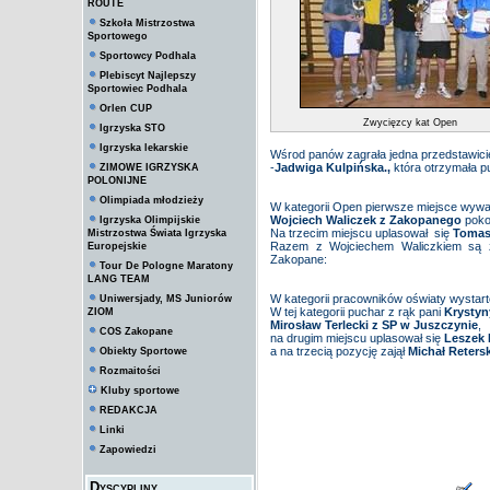
ROUTE
Szkoła Mistrzostwa
Sportowego
Sportowcy Podhala
Plebiscyt Najlepszy
Sportowiec Podhala
Orlen CUP
Zwycięzcy kat Open
Igrzyska STO
Igrzyska lekarskie
Wśrod panów zagrała jedna przedstawicie
-
Jadwiga Kulpińska.,
która otrzymała pu
ZIMOWE IGRZYSKA
POLONIJNE
Olimpiada młodzieży
W kategorii Open pierwsze miejsce wywa
Wojciech Waliczek z Zakopanego
poko
Igrzyska Olimpijskie
Na trzecim miejscu uplasował się
Tomas
Mistrzostwa Świata Igrzyska
Razem z Wojciechem Waliczkiem są za
Europejskie
Zakopane:
Tour De Pologne Maratony
LANG TEAM
W kategorii pracowników oświaty wystar
Uniwersjady, MS Juniorów
W tej kategorii puchar z rąk pani
Krystyn
ZIOM
Mirosław Terlecki z SP w Juszczynie
,
COS Zakopane
na drugim miejscu uplasował się
Leszek
a na trzecią pozycję zajął
Michał Retersk
Obiekty Sportowe
Rozmaitości
Kluby sportowe
REDAKCJA
Linki
Zapowiedzi
Dyscypliny