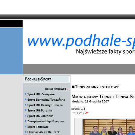
Podhale-Sport
Tenis ziemny i stołowy
pokaż schowek
»
Sport UM Zakopane
Mikołajkowy Turniej Tenisa S
Sport Bukowina Tatrzańska
dodano: 11 Grudnia 2007
Sport UG Czarny Dunajec
strona: 1/3
Sport UG Poronin
1
2
3
Sport UG Jabłonka
Zakopiańska Liga Biegowa
Sport i zdrowie
EUROPEAN CLIMBING