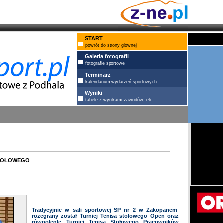
START
powrót do strony głównej
Galeria fotografii
fotografie sportowe
Terminarz
kalendarium wydarzeń sportowych
Wyniki
tabele z wynikami zawodów, etc...
tołowego
Tradycyjnie w sali sportowej SP nr 2 w Zakopanem
rozegrany został Turniej Tenisa stołowego Open oraz
równolegle Turniej Tenisa Stołowego Pracowników