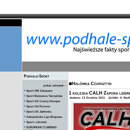
Podhale-Sport
Halówka Czorsztyn
pokaż schowek
»
Sport UM Zakopane
1 kolejka CALH Zapora lider
Sport Bukowina Tatrzańska
dodano: 13 Grudnia 2011 (źródło: A. Bań
Sport UG Czarny Dunajec
Sport UG Poronin
Sport UG Jabłonka
Zakopiańska Liga Biegowa
Sport i zdrowie
EUROPEAN CLIMBING