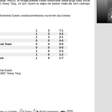
oddać meczu. W drugiej połowie Paweł Noworolnik oddał drugi celny strzał
 Nowy Targ, że tym razem ta bajka nie będzie miała dla nich żadnego
urtownia Gawis został przeniesiony na termin styczniowy
1
3
7-1
1
3
3-2
1
3
2-1
0
0
0-0
ński Team
0
0
0-0
0
0
0-0
1
0
2-3
1
0
1-2
ond
1
0
1-7
wnia Gawis
 „MiG” Nowy Targ
10528
pisz w schowku
Drukuj
Wyślij znajomemu