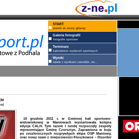
START
powrót do strony głównej
Galeria fotografii
fotografie sportowe
Terminarz
kalendarium wydarzeń sportowych
Wyniki
tabele z wynikami zawodów, etc...
em
ka)
10 grudnia 2011 r. w Gminnej hali sportowo-
widowiskowej w Maniowach wystartowała kolejna
edycja CALH. Tym razem I rundę rozpoczęły zespoły
reprezentujące Gminę Czorsztyn. Zaprawiona w boju
po zeszłorocznych rozgrywkach ekipa OSP Maniowy,
oraz nowy team z miejscowości Kluszkowce – Disorder