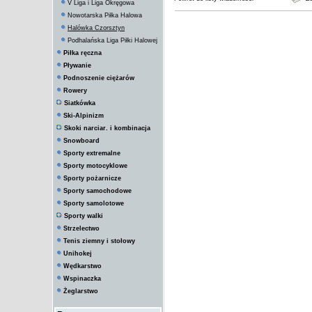
V Liga i Liga Okręgowa
Nowotarska Piłka Halowa
Halówka Czorsztyn
Podhalańska Liga Piłki Halowej
Piłka ręczna
Pływanie
Podnoszenie ciężarów
Rowery
Siatkówka
Ski-Alpinizm
Skoki narciar. i kombinacja
Snowboard
Sporty extremalne
Sporty motocyklowe
Sporty pożarnicze
Sporty samochodowe
Sporty samolotowe
Sporty walki
Strzelectwo
Tenis ziemny i stołowy
Unihokej
Wędkarstwo
Wspinaczka
Żeglarstwo