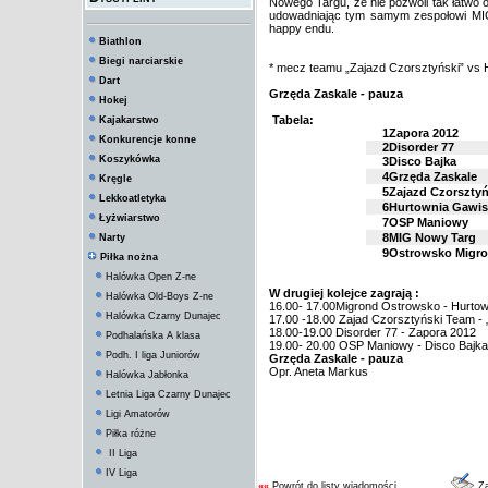
Nowego Targu, że nie pozwoli tak łatwo 
udowadniając tym samym zespołowi MIG
happy endu.
Biathlon
Biegi narciarskie
* mecz teamu „Zajazd Czorsztyński” vs H
Dart
Grzęda Zaskale - pauza
Hokej
Tabela:
Kajakarstwo
1
Zapora 2012
Konkurencje konne
2
Disorder 77
Koszykówka
3
Disco Bajka
4
Grzęda Zaskale
Kręgle
5
Zajazd Czorszty
Lekkoatletyka
6
Hurtownia Gawis
Łyżwiarstwo
7
OSP Maniowy
8
MIG Nowy Targ
Narty
9
Ostrowsko Migr
Piłka nożna
Halówka Open Z-ne
W drugiej kolejce zagrają :
Halówka Old-Boys Z-ne
16.00- 17.00Migrond Ostrowsko - Hurto
Halówka Czarny Dunajec
17.00 -18.00 Zajad Czorsztyński Team -
18.00-19.00 Disorder 77 - Zapora 2012
Podhalańska A klasa
19.00- 20.00 OSP Maniowy - Disco Bajka
Podh. I liga Juniorów
Grzęda Zaskale - pauza
Opr. Aneta Markus
Halówka Jabłonka
Letnia Liga Czarny Dunajec
Ligi Amatorów
Piłka różne
II Liga
IV Liga
««
Powrót do listy wiadomości
Za