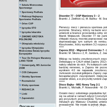
ROUTE
Szkoła Mistrzostwa
Sportowego
Sportowcy Podhala
Disorder 77 - OSP Maniowy 3 – 2
Plebiscyt Najlepszy
Bramki: J. Zieliński x2, M. Bańka - M. Sr
Sportowiec Podhala
Orlen CUP
Pierwszy mecz i pierwsza sportowa p
Igrzyska STO
poziomie. Strażacy, którzy na bazie wcz
Igrzyska lekarskie
umieścili w bramce przeciwnika celny str
Marek Wojtaszek. Disorder 77 nie zam
ZIMOWE IGRZYSKA
chłopaki muszą mocniej popracować nad
POLONIJNE
doprowadzając tym samym do remisu. 
Olimpiada młodzieży
Kluszkowiec, który wynikiem 3:2 rozpocz
*****
Igrzyska Olimpijskie
Zapora 2012 - Migrond Ostrowsko 7 -
1
Mistrzostwa Świata Igrzyska
Bramki: M. Sikora x 2, R. Jandura, Z. Ja
Europejskie
Tour De Pologne Maratony
Widząc na boisku zeszłorocznych zwyci
LANG TEAM
Debiutujący w CALH skład Zapory 2012 ni
należy właśnie do nich. Po kolejnych c
Uniwersjady, MS Juniorów
bardziej nerwowo, a Zapora nie pozo
ZIOM
wynikiem 4:0 nie napawała zeszłoroc
COS Zakopane
Jurkowski oszukał golkipera Zapory za
bezapelacyjnym zwycięstwem miejscowe
Obiekty Sportowe
ostatnie słowo, a w przyszłej rundzie Za
Rozmaitości
******
Disco Bajka - MIG Nowy Targ 2:1
Kluby sportowe
Bramki: Ł. Michalik, P. Noworolnik - M. 
REDAKCJA
Ostatni mecz sobotniego popołudnia by
Linki
się na udział w ramach edycji Czorsztyńs
Zapowiedzi
grę przyszłych przeciwników. Tymczas
minutach gry Mateusz Chudoba umieści
prowadzenie. Nie trwało to jednak długo
Dyscypliny