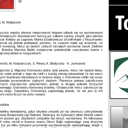
77
al, M. Wojtaszek
otyczka między dwoma miejscowymi ekipami odbyła się na wyrównanym
eśniejszych doświadczeń tworzą już całkiem zgrany zespół, jako pierwsi
zał. Kolejny po zagraniu Marka Dziatkowicza strzelił ekipie z Kluszkowiec
ierzał się jednak poddawać pomimo, że czasem miało się wrażenie, że
 kondycją. Mecz po dwóch celnych strzałach wyrównał Jacek Zieliński
Bramka Marcina Bańki ostatecznie potwierdziła zwycięstwo teamu z
ął swój debiut w rozgrywkach.
worski, M. Kobylarczyk, S. Plewa, A. Słodyczka - K. Jurkowski
ęzców tj. Migrond Ostrowsko jedno było pewne, mecz nie będzie łatwy.
c sobie jednak z tego nie robił i z każdą minutą udowadniał, że ten mecz
elnych bramkach lokowanych w bramce ekipy z Ostrowska robiło się coraz
stawiała przeciwnikom żadnych złudzeń. Pierwsza połowa zakończona
znych zwycięzców optymizmem, jednak w drugiej połowie Krzysztof
pewniając Ostrowsku honorową bramkę. Ostatecznie mecz zakończył się
j ekipy. Zawodnicy Ostrowska zapewniają jednak, że nie jest to ich
pora może liczyć na ostry rewanż.
Chudoba
ł wielką niewiadomą, gdyż obydwa zespoły po raz pierwszy zdecydowały
kiej Amatorskiej Ligi Halowej. Siedzący na trybunach pilnie śledzili zatem
em poziom gry obydwóch zespołów był dosyć wyrównany. Po kilkunastu
ł celny strzał w bramce teamu Disco Bajki zapewniając swej drużynie
. Już po kilku minutach przeciwnik wyrównał wynik udowadniając ekipie z