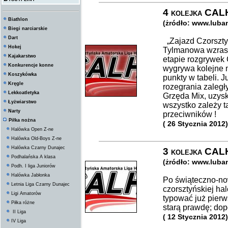
4 kolejka CALH 
Biathlon
(żródło: www.luba
Biegi narciarskie
Dart
„Zajazd Czorszty
Hokej
Tylmanowa wzrast
Kajakarstwo
etapie rozgrywek
Konkurencje konne
wygrywa kolejne 
Koszykówka
punkty w tabeli. 
Kręgle
rozegrania zaległ
Lekkoatletyka
Grzęda Mix, uzys
Łyżwiarstwo
wszystko zależy t
Narty
przeciwników !
Piłka nożna
( 26 Stycznia 2012)
Halówka Open Z-ne
Halówka Old-Boys Z-ne
Halówka Czarny Dunajec
3 kolejka CALH
Podhalańska A klasa
(żródło: www.luba
Podh. I liga Juniorów
Halówka Jabłonka
Po świąteczno-no
Letnia Liga Czarny Dunajec
czorsztyńskiej ha
Ligi Amatorów
typować już pierw
Piłka różne
starą prawdę; dop
II Liga
( 12 Stycznia 2012)
IV Liga