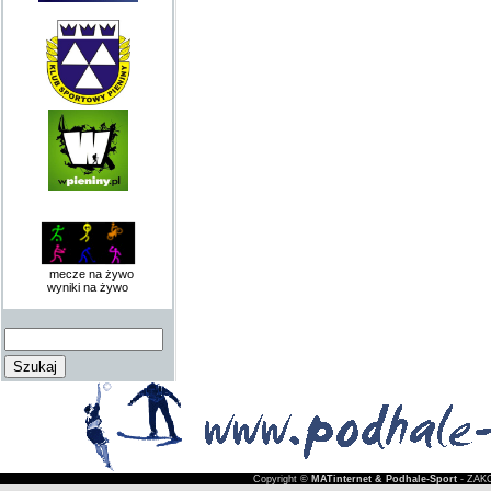
mecze na żywo
wyniki na żywo
Copyright ©
MATinternet & Podhale-Sport
- ZAKO