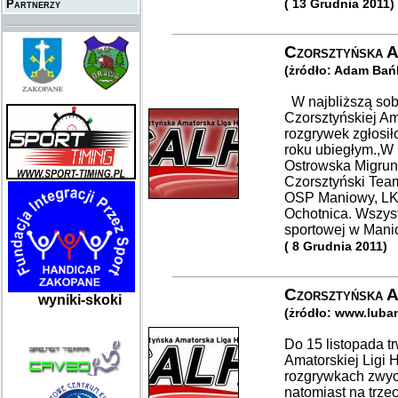
( 13 Grudnia 2011)
Partnerzy
Czorsztyńska A
(żródło: Adam Bań
W najbliższą sobo
Czorsztyńskiej Am
rozgrywek zgłosił
roku ubiegłym.,W 
Ostrowska Migrun
Czorsztyński Team
OSP Maniowy, LK
Ochotnica. Wszyst
sportowej w Man
( 8 Grudnia 2011)
Czorsztyńska A
wyniki-skoki
(żródło: www.luba
Do 15 listopada t
Amatorskiej Ligi
rozgrywkach zwyc
natomiast na trzec