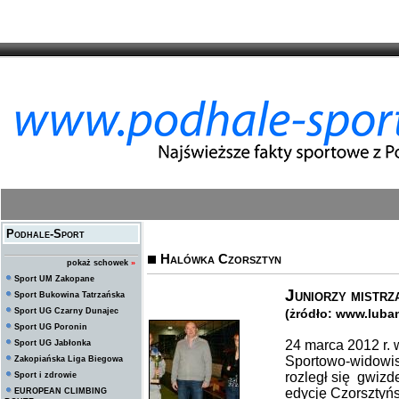
Podhale-Sport
Halówka Czorsztyn
pokaż schowek
»
Sport UM Zakopane
Juniorzy mistr
Sport Bukowina Tatrzańska
Sport UG Czarny Dunajec
(żródło: www.luba
Sport UG Poronin
24 marca 2012 r. 
Sport UG Jabłonka
Sportowo-widowis
Zakopiańska Liga Biegowa
rozległ się gwizde
Sport i zdrowie
edycję Czorsztyńs
EUROPEAN CLIMBING