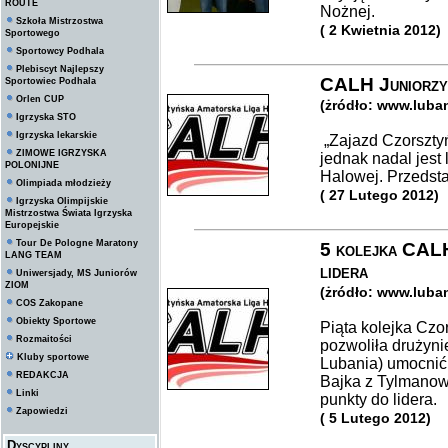
ROUTE
Nożnej.
Szkoła Mistrzostwa
( 2 Kwietnia 2012)
Sportowego
Sportowcy Podhala
Plebiscyt Najlepszy
CALH Juniorzy 
Sportowiec Podhala
Orlen CUP
(żródło: www.luba
Igrzyska STO
Igrzyska lekarskie
„Zajazd Czorszty
ZIMOWE IGRZYSKA
jednak nadal jest 
POLONIJNE
Halowej. Przedsta
Olimpiada młodzieży
( 27 Lutego 2012)
Igrzyska Olimpijskie
Mistrzostwa Świata Igrzyska
Europejskie
Tour De Pologne Maratony
5 kolejka CALH-
LANG TEAM
lidera
Uniwersjady, MS Juniorów
ZIOM
(żródło: www.luba
COS Zakopane
Obiekty Sportowe
Piąta kolejka Czo
Rozmaitości
pozwoliła drużyni
Kluby sportowe
Lubania) umocnić s
REDAKCJA
Bajka z Tylmanowe
Linki
punkty do lidera.
Zapowiedzi
( 5 Lutego 2012)
Dyscypliny