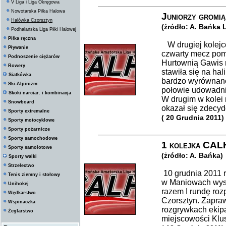
V Liga i Liga Okręgowa
Nowotarska Piłka Halowa
Juniorzy gromi
Halówka Czorsztyn
(żródło: A. Bańka
Podhalańska Liga Piłki Halowej
Piłka ręczna
W drugiej kolejce
Pływanie
czwarty mecz pom
Podnoszenie ciężarów
Hurtownią Gawis n
Rowery
stawiła się na hal
Siatkówka
bardzo wyrównane
Ski-Alpinizm
połowie udowadni
Skoki narciar. i kombinacja
W drugim w kolei 
Snowboard
okazał się zdecy
Sporty extremalne
( 20 Grudnia 2011)
Sporty motocyklowe
Sporty pożarnicze
Sporty samochodowe
1 kolejka CALH
Sporty samolotowe
(żródło: A. Bańka)
Sporty walki
Strzelectwo
10 grudnia 2011 
Tenis ziemny i stołowy
w Maniowach wyst
Unihokej
razem I rundę roz
Wędkarstwo
Czorsztyn. Zapra
Wspinaczka
rozgrywkach ekip
Żeglarstwo
miejscowości Klu