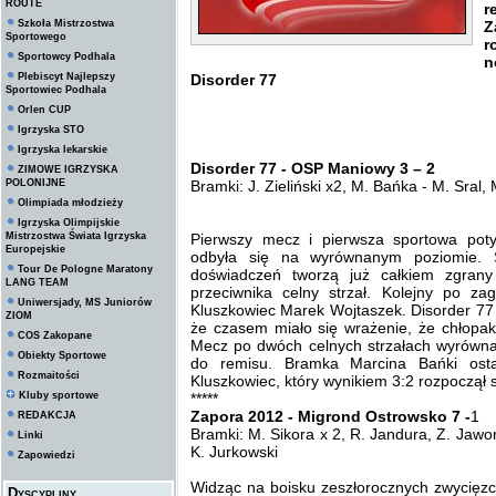
ROUTE
r
Szkoła Mistrzostwa
Z
Sportowego
r
Sportowcy Podhala
n
Plebiscyt Najlepszy
Disorder 77
Sportowiec Podhala
Orlen CUP
Igrzyska STO
Igrzyska lekarskie
Disorder 77 - OSP Maniowy 3 – 2
ZIMOWE IGRZYSKA
POLONIJNE
Bramki: J. Zieliński x2, M. Bańka - M. Sral,
Olimpiada młodzieży
Igrzyska Olimpijskie
Mistrzostwa Świata Igrzyska
Pierwszy mecz i pierwsza sportowa po
Europejskie
odbyła się na wyrównanym poziomie. S
Tour De Pologne Maratony
doświadczeń tworzą już całkiem zgrany
LANG TEAM
przeciwnika celny strzał. Kolejny po zag
Uniwersjady, MS Juniorów
Kluszkowiec Marek Wojtaszek. Disorder 77
ZIOM
że czasem miało się wrażenie, że chłopa
COS Zakopane
Mecz po dwóch celnych strzałach wyrówna
Obiekty Sportowe
do remisu. Bramka Marcina Bańki osta
Rozmaitości
Kluszkowiec, który wynikiem 3:2 rozpoczął 
Kluby sportowe
*****
Zapora 2012 - Migrond Ostrowsko 7 -
1
REDAKCJA
Bramki: M. Sikora x 2, R. Jandura, Z. Jawor
Linki
K. Jurkowski
Zapowiedzi
Widząc na boisku zeszłorocznych zwycięzc
Dyscypliny