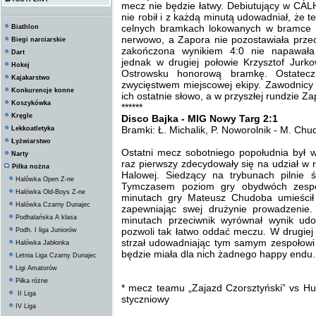
mecz nie będzie łatwy. Debiutujący w CAL
nie robił i z każdą minutą udowadniał, że 
celnych bramkach lokowanych w bramce ek
Biathlon
nerwowo, a Zapora nie pozostawiała prze
Biegi narciarskie
zakończona wynikiem 4:0 nie napawała
Dart
jednak w drugiej połowie Krzysztof Jurk
Hokej
Ostrowsku honorową bramkę. Ostatecz
Kajakarstwo
zwycięstwem miejscowej ekipy. Zawodnicy 
Konkurencje konne
ich ostatnie słowo, a w przyszłej rundzie Z
Koszykówka
******
Kręgle
Disco Bajka - MIG Nowy Targ 2:1
Bramki: Ł. Michalik, P. Noworolnik - M. Ch
Lekkoatletyka
Łyżwiarstwo
Ostatni mecz sobotniego popołudnia był 
Narty
raz pierwszy zdecydowały się na udział w r
Piłka nożna
Halowej. Siedzący na trybunach pilnie ś
Halówka Open Z-ne
Tymczasem poziom gry obydwóch zespo
Halówka Old-Boys Z-ne
minutach gry Mateusz Chudoba umieścił
Halówka Czarny Dunajec
zapewniając swej drużynie prowadzenie.
Podhalańska A klasa
minutach przeciwnik wyrównał wynik ud
pozwoli tak łatwo oddać meczu. W drugiej
Podh. I liga Juniorów
strzał udowadniając tym samym zespołowi
Halówka Jabłonka
będzie miała dla nich żadnego happy endu.
Letnia Liga Czarny Dunajec
Ligi Amatorów
Piłka różne
* mecz teamu „Zajazd Czorsztyński” vs Hu
II Liga
styczniowy
IV Liga