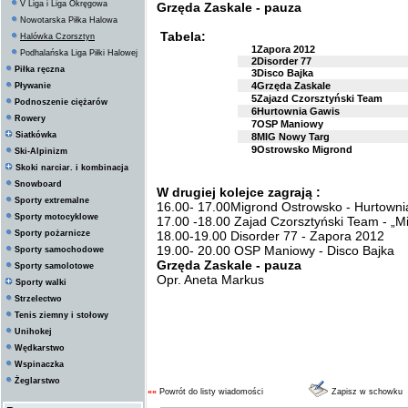
V Liga i Liga Okręgowa
Grzęda Zaskale - pauza
Nowotarska Piłka Halowa
Tabela:
Halówka Czorsztyn
1
Zapora 2012
Podhalańska Liga Piłki Halowej
2
Disorder 77
Piłka ręczna
3
Disco Bajka
4
Grzęda Zaskale
Pływanie
5
Zajazd Czorsztyński Team
Podnoszenie ciężarów
6
Hurtownia Gawis
Rowery
7
OSP Maniowy
Siatkówka
8
MIG Nowy Targ
9
Ostrowsko Migrond
Ski-Alpinizm
Skoki narciar. i kombinacja
Snowboard
W drugiej kolejce zagrają :
Sporty extremalne
16.00- 17.00Migrond Ostrowsko - Hurtowni
Sporty motocyklowe
17.00 -18.00 Zajad Czorsztyński Team - „
Sporty pożarnicze
18.00-19.00 Disorder 77 - Zapora 2012
19.00- 20.00 OSP Maniowy - Disco Bajka
Sporty samochodowe
Grzęda Zaskale - pauza
Sporty samolotowe
Opr. Aneta Markus
Sporty walki
Strzelectwo
Tenis ziemny i stołowy
Unihokej
Wędkarstwo
Wspinaczka
Żeglarstwo
««
Powrót do listy wiadomości
Zapisz w schowku