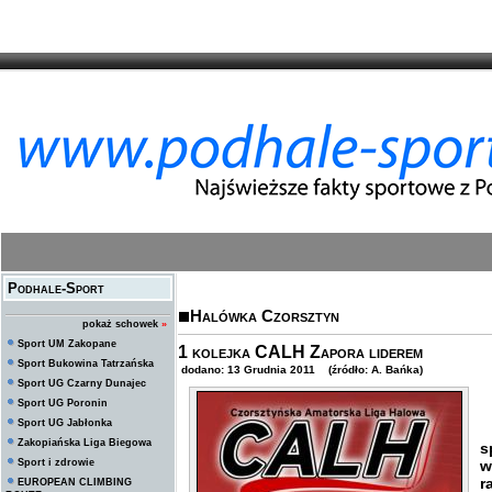
Podhale-Sport
Halówka Czorsztyn
pokaż schowek
»
Sport UM Zakopane
1 kolejka CALH Zapora liderem
Sport Bukowina Tatrzańska
dodano: 13 Grudnia 2011 (źródło: A. Bańka)
Sport UG Czarny Dunajec
Sport UG Poronin
Sport UG Jabłonka
1
Zakopiańska Liga Biegowa
s
Sport i zdrowie
w
r
EUROPEAN CLIMBING