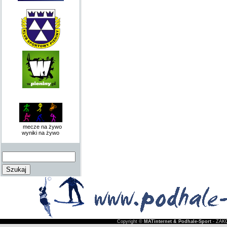
mecze na żywo
wyniki na żywo
Copyright ©
MATinternet & Podhale-Sport
- ZAKO