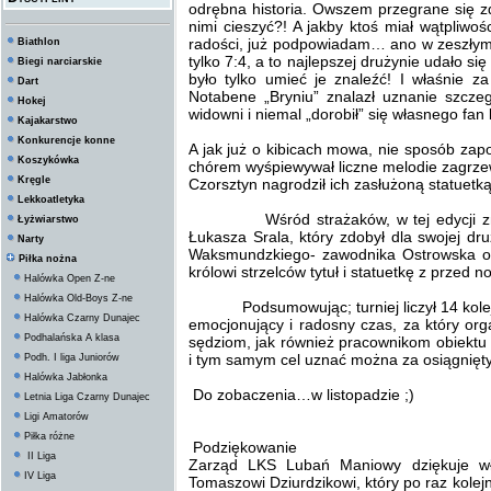
odrębna historia. Owszem przegrane się zd
nimi cieszyć?! A jakby ktoś miał wątpli
radości, już podpowiadam… ano w zeszłym 
Biathlon
tylko 7:4, a to najlepszej drużynie udało s
Biegi narciarskie
było tylko umieć je znaleźć! I właśnie 
Dart
Notabene „Bryniu” znalazł uznanie szcze
Hokej
widowni i niemal „dorobił” się własnego fan 
Kajakarstwo
Konkurencje konne
A jak już o kibicach mowa, nie sposób za
Koszykówka
chórem wyśpiewywał liczne melodie zagrze
Kręgle
Czorsztyn nagrodził ich zasłużoną statuetką
Lekkoatletyka
Wśród strażaków, w tej edycji znalaz
Łyżwiarstwo
Łukasza Srala, który zdobył dla swojej dr
Narty
Waksmundzkiego- zawodnika Ostrowska o
Piłka nożna
królowi strzelców tytuł i statuetkę z przed n
Halówka Open Z-ne
Halówka Old-Boys Z-ne
Podsumowując; turniej liczył 14 kolejek,
Halówka Czarny Dunajec
emocjonujący i radosny czas, za który org
Podhalańska A klasa
sędziom, jak również pracownikom obiekt
i tym samym cel uznać można za osiągnięty
Podh. I liga Juniorów
Halówka Jabłonka
Do zobaczenia…w listopadzie ;)
Letnia Liga Czarny Dunajec
Opr. Aneta
Ligi Amatorów
Piłka różne
Podziękowanie
II Liga
Zarząd LKS Lubań Maniowy dziękuje wła
IV Liga
Tomaszowi Dziurdzikowi, który po raz kole