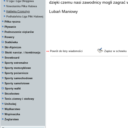
V Liga i Liga Okręgowa
dzięki czemu nasi zawodnicy mogli zagrać w
Z poważanie
Nowotarska Piłka Halowa
Lubań Maniowy
Halówka Czorsztyn
Podhalańska Liga Piłki Halowej
Piłka ręczna
Pływanie
Podnoszenie ciężarów
Rowery
Siatkówka
Ski-Alpinizm
««
Powrót do listy wiadomości
Zapisz w schowku
Skoki narciar. i kombinacja
Snowboard
Sporty extremalne
Sporty motocyklowe
Sporty pożarnicze
Sporty samochodowe
Sporty samolotowe
Sporty walki
Strzelectwo
Tenis ziemny i stołowy
Unihokej
Wędkarstwo
Wspinaczka
Żeglarstwo