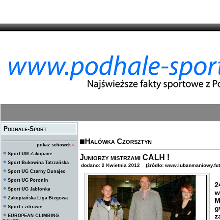
Podhale-Sport
Halówka Czorsztyn
pokaż schowek
»
Sport UM Zakopane
Juniorzy mistrzami CALH !
Sport Bukowina Tatrzańska
dodano: 2 Kwietnia 2012 (źródło: www.lubanmaniowy.fut
Sport UG Czarny Dunajec
Sport UG Poronin
2
Sport UG Jabłonka
w
Zakopiańska Liga Biegowa
M
Sport i zdrowie
g
z
EUROPEAN CLIMBING