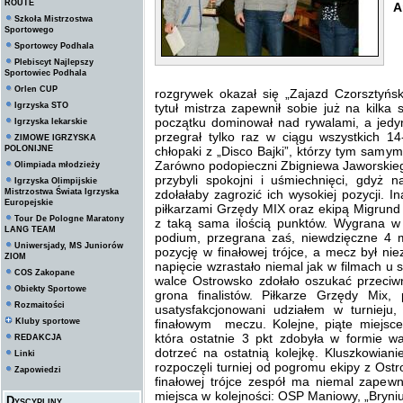
ROUTE
A
Szkoła Mistrzostwa
Sportowego
Sportowcy Podhala
Plebiscyt Najlepszy
Sportowiec Podhala
T
Orlen CUP
rozgrywek okazał się „Zajazd Czorsztyńs
Igrzyska STO
tytuł mistrza zapewnił sobie już na kilka
początku dominował nad rywalami, a jedyn
Igrzyska lekarskie
przegrał tylko raz w ciągu wszystkich 14
ZIMOWE IGRZYSKA
POLONIJNE
chłopaki z „Disco Bajki”, którzy tym samy
Zarówno podopieczni Zbigniewa Jaworskiego
Olimpiada młodzieży
przybyli spokojni i uśmiechnięci, gdyż n
Igrzyska Olimpijskie
Mistrzostwa Świata Igrzyska
zdołałaby zagrozić ich wysokiej pozycji. 
Europejskie
piłkarzami Grzędy MIX oraz ekipą Migrund 
Tour De Pologne Maratony
z taką sama ilością punktów. Wygrana w
LANG TEAM
podium, przegrana zaś, niewdzięczne 4 
Uniwersjady, MS Juniorów
pozycję w finałowej trójce, a mecz był n
ZIOM
napięcie wzrastało niemal jak w filmach u
COS Zakopane
walce Ostrowsko zdołało oszukać przeciw
Obiekty Sportowe
grona finalistów. Piłkarze Grzędy Mix
Rozmaitości
usatysfakcjonowani udziałem w turnieju
Kluby sportowe
finałowym meczu. Kolejne, piąte miejsc
która ostatnie 3 pkt zdobyła w formie w
REDAKCJA
dotrzeć na ostatnią kolejkę. Kluszkowia
Linki
rozpoczęli turniej od pogromu ekipy z Ost
Zapowiedzi
finałowej trójce zespół ma niemal zapew
miejsca w kolejności: OSP Maniowy, „Bryni
Dyscypliny