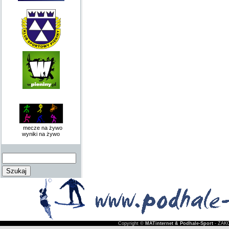
mecze na żywo
wyniki na żywo
Copyright ©
MATinternet & Podhale-Sport
- ZAKO